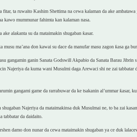
 fitar, ta ruwaito Kashim Shettima na cewa kalaman da ake ambatawa y
su na kawo mummunar fahimta kan kalaman nasa.
ake alaƙanta su da mataimakin shugaban ƙasar.
za musu ma’ana don kawai su dace da manufar masu zagon ƙasa ga buri
 masu gangamin ganin Sanata Godswill Akpabio da Sanata Barau Jibrin s
ancin Najeriya da kuma wani Musulmi daga Arewaci shi ne zai tabbatar 
arumin gangami game da rarrabuwar da ke tsakanin al’ummar ƙasar, ku
n shugaban Najeriya da mataimakinsa duk Musulmai ne, to ba zai kasance
 tabbatar da daidaito.
harshen damo don nunar da cewa mataimakin shugaban ya ce duk lalacew