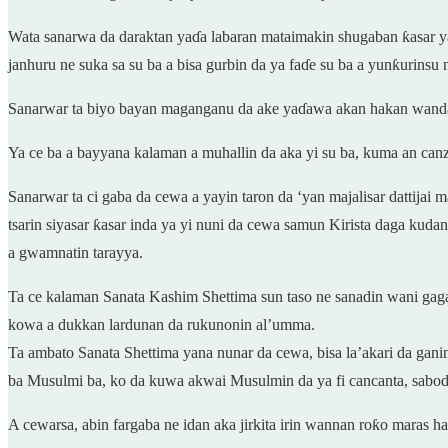
Wata sanarwa da daraktan yaɗa labaran mataimakin shugaban ƙasar ya
janhuru ne suka sa su ba a bisa gurbin da ya faɗe su ba a yunƙurin
Sanarwar ta biyo bayan maganganu da ake yaɗawa akan hakan wanda 
Ya ce ba a bayyana kalaman a muhallin da aka yi su ba, kuma an can
Sanarwar ta ci gaba da cewa a yayin taron da ‘yan majalisar dattijai
tsarin siyasar ƙasar inda ya yi nuni da cewa samun Kirista daga kud
a gwamnatin tarayya.
Ta ce kalaman Sanata Kashim Shettima sun taso ne sanadin wani gag
kowa a dukkan lardunan da rukunonin al’umma.
Ta ambato Sanata Shettima yana nunar da cewa, bisa la’akari da gani
ba Musulmi ba, ko da kuwa akwai Musulmin da ya fi cancanta, saboda
A cewarsa, abin fargaba ne idan aka jirkita irin wannan roƙo maras 