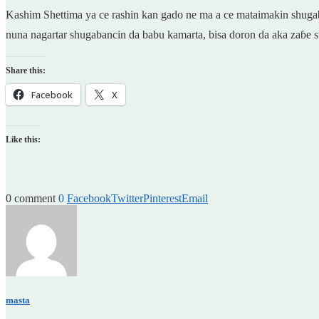
Kashim Shettima ya ce rashin kan gado ne ma a ce mataimakin shuga
nuna nagartar shugabancin da babu kamarta, bisa doron da aka zaɓe 
Share this:
Facebook
X
Like this:
0 comment
0
Facebook
Twitter
Pinterest
Email
masta