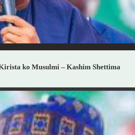
irista ko Musulmi – Kashim Shettima