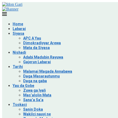
Home
Labarai
Siyasa
APC A Yau
Dimokradiyyar Arewa
Mata da Siyasa
Nishadi
Adabi Madubin Rayuwa
Gajerun Labarai
Tarihi
Malamai Magada Annabawa
Daga Masarautunmu
Daga na gaba
Yau da Gobe
Zuwa ga Iyali
Mas’alolin Mata
Sana’a Sa’a
Tsokaci
Sanin Doka
Wakilci nauyi ne