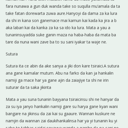
fara nunawa a gun duk wanda take so suqulla mu’amala da ta
take fatan dorewarta zuwa aure.Hanyoyi da dama za ka lura
da shi in kana son ganemace mai kamun kai kada ka jira a b
aka labari kai da kanka za ka sa ido ka lura. Mata a yau a
tunaninsuyadda suke ganin maza na haba-haba da mata ba
tare da nuna wani zave ba to su sani iyakar ta waje ne.
Sutura
Sutura ita ce abin da ake sanya a jiki don kare tsiraici.A sutura
ana gane kamalar mutum. Abu na farko da kan ja hankalin
namiji ga mace har ya gane ajin da zaiajiye ta shi ne irin
suturar da ta saka jikinta
Mata a yau suna tunanin bayyana tsiraicinsu shi ne hanyar da
za su iya janyo hankalin namiji gare su harya gane kyan wani
bangare na jikinsu da zai kai su gaaure. Wannan kuskure ne
namjin da wannan zai daukihankalinsa har ya yi tunanin ku yi
sabo to tabbas saidai soyayya wanda a qarshe da-na-sani ne