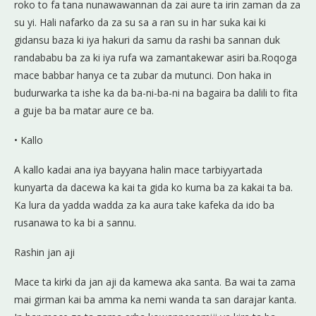
roko to fa tana nunawawannan da zai aure ta irin zaman da za
su yi. Hali nafarko da za su sa a ran su in har suka kai ki
gidansu baza ki iya hakuri da samu da rashi ba sannan duk
randababu ba za ki iya rufa wa zamantakewar asiri ba.Roqoga
mace babbar hanya ce ta zubar da mutunci. Don haka in
budurwarka ta ishe ka da ba-ni-ba-ni na bagaira ba dalili to fita
a guje ba ba matar aure ce ba.
• Kallo
A kallo kadai ana iya bayyana halin mace tarbiyyartada
kunyarta da dacewa ka kai ta gida ko kuma ba za kakai ta ba.
Ka lura da yadda wadda za ka aura take kafeka da ido ba
rusanawa to ka bi a sannu.
Rashin jan aji
Mace ta kirki da jan aji da kamewa aka santa. Ba wai ta zama
mai girman kai ba amma ka nemi wanda ta san darajar kanta.