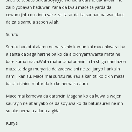
zai biyobayan haduwar. Yana da kyau mace ta yarda da
cewamijinta duk inda yake zai tarar da ita sannan ba wanidace
da za a samu a sabon Allah.
Surutu
Surutu barkatai alamu ne na rashin kamun kai macenkwarai ba
a santa da xaga harshe ba ko da a cikin‘yan’uwanta mata ne
bare kuma maza.Wata matar tanatunanin in ta shiga dandazon
maza ta daga muryarta da zaqewa shi ne zai janyo hankalin
namiji kan su. Mace mai surutu rau-rau a kan titi ko cikin maza
ba ta cikinirin matar da ka ke nema ka aura.
Mace mai kamewa da qarancin Magana ko da kuwa a wajen
saurayin ne abar yabo ce da soyuwa ko da batunauren ne irin
su ake nema a adana a gida
Kunya