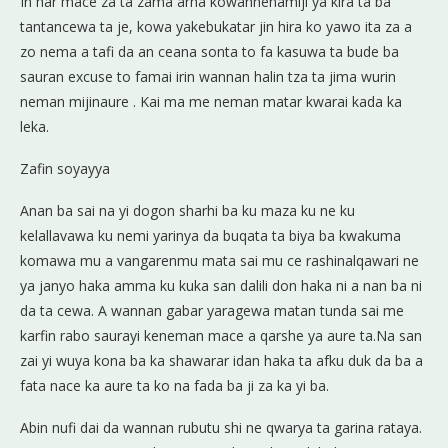
In har mace za ta zama arha kowannenamiji ya kira ta ba
tantancewa ta je, kowa yakebukatar jin hira ko yawo ita za a
zo nema a tafi da an ceana sonta to fa kasuwa ta bude ba
sauran excuse to famai irin wannan halin tza ta jima wurin
neman mijinaure . Kai ma me neman matar kwarai kada ka
leka.
Zafin soyayya
Anan ba sai na yi dogon sharhi ba ku maza ku ne ku
kelallavawa ku nemi yarinya da buqata ta biya ba kwakuma
komawa mu a vangarenmu mata sai mu ce rashinalqawari ne
ya janyo haka amma ku kuka san dalili don haka ni a nan ba ni
da ta cewa. A wannan gabar yaragewa matan tunda sai me
karfin rabo saurayi keneman mace a qarshe ya aure ta.Na san
zai yi wuya kona ba ka shawarar idan haka ta afku duk da ba a
fata nace ka aure ta ko na fada ba ji za ka yi ba.
Abin nufi dai da wannan rubutu shi ne qwarya ta garina rataya.