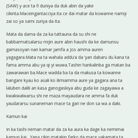
(SAW) y ace ta fi duniya da duk abin da yake
cikinta.Maceingantacciya ita ce dai matar da kowanne namiji
zai so ya sami zuriya da ita.
Mata da dama da za ka tattauna da su shi ne
babbarmatsalarsu mijin aure abin haushi da ke damunsu
gamasoyan nan kamar jamfa a Jos amma auren
yagagara.Mata na ta wahala addu’a da ‘yan dabaru du kana ta
fama amma abu ya qi yi wuwa.Tashin hankalinba ga matan ba
zawarawan ba.Mace wadda ba ta da makusa ta kowanne
bangare kyau ko asali ko ilimiamma aure ya gagara ana ta
laluben dalili an kasa ganogaskiya abu guda ke zagayawa a
kwakwalwarsu shi ne maza mayaudara ne amma fa duk
yaudararsu sunaneman mace ta gari ne don sa wa a daki.
Kamun kai
In ka tashi neman matar da za ka aura ka dage ka nemimai
kamun kai . Yana cikin matakin farko da mace yakamata ta