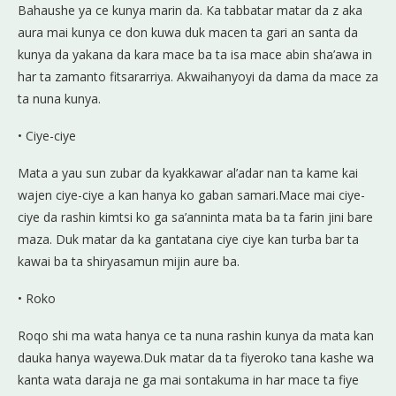
Bahaushe ya ce kunya marin da. Ka tabbatar matar da z aka
aura mai kunya ce don kuwa duk macen ta gari an santa da
kunya da yakana da kara mace ba ta isa mace abin sha’awa in
har ta zamanto fitsararriya. Akwaihanyoyi da dama da mace za
ta nuna kunya.
• Ciye-ciye
Mata a yau sun zubar da kyakkawar al’adar nan ta kame kai
wajen ciye-ciye a kan hanya ko gaban samari.Mace mai ciye-
ciye da rashin kimtsi ko ga sa’anninta mata ba ta farin jini bare
maza. Duk matar da ka gantatana ciye ciye kan turba bar ta
kawai ba ta shiryasamun mijin aure ba.
• Roko
Roqo shi ma wata hanya ce ta nuna rashin kunya da mata kan
dauka hanya wayewa.Duk matar da ta fiyeroko tana kashe wa
kanta wata daraja ne ga mai sontakuma in har mace ta fiye