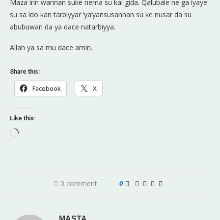
Maza irin wannan suke nema su kai gida. Qalubale ne ga iyaye
su sa ido kan tarbiyyar ‘ya’yansusannan su ke nusar da su
abubuwan da ya dace natarbiyya.
Allah ya sa mu dace amin.
Share this:
Facebook
X
Like this:
0 comment
0
MASTA