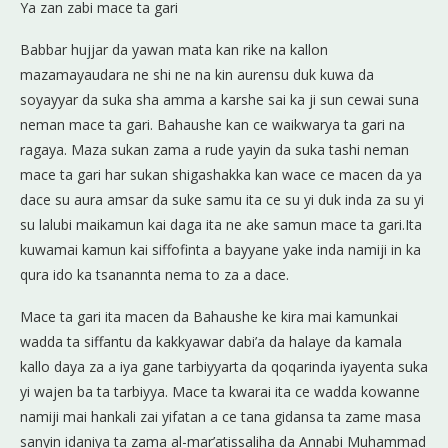
Ya zan zabi mace ta gari
Babbar hujjar da yawan mata kan rike na kallon
mazamayaudara ne shi ne na kin aurensu duk kuwa da
soyayyar da suka sha amma a karshe sai ka ji sun cewai suna
neman mace ta gari. Bahaushe kan ce waikwarya ta gari na
ragaya. Maza sukan zama a rude yayin da suka tashi neman
mace ta gari har sukan shigashakka kan wace ce macen da ya
dace su aura amsar da suke samu ita ce su yi duk inda za su yi
su lalubi maikamun kai daga ita ne ake samun mace ta gari.Ita
kuwamai kamun kai siffofinta a bayyane yake inda namiji in ka
qura ido ka tsanannta nema to za a dace.
Mace ta gari ita macen da Bahaushe ke kira mai kamunkai
wadda ta siffantu da kakkyawar dabi’a da halaye da kamala
kallo daya za a iya gane tarbiyyarta da qoqarinda iyayenta suka
yi wajen ba ta tarbiyya. Mace ta kwarai ita ce wadda kowanne
namiji mai hankali zai yifatan a ce tana gidansa ta zame masa
sanyin idaniya ta zama al-mar’atissaliha da Annabi Muhammad