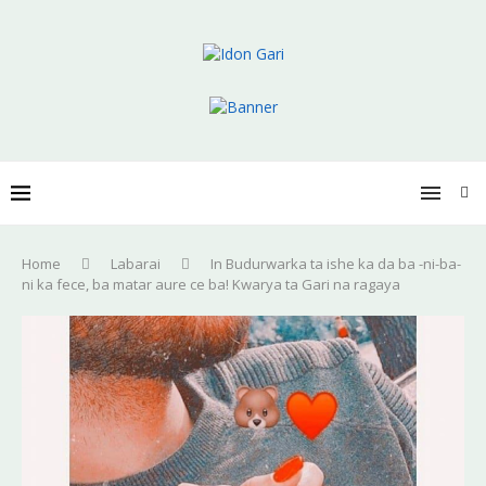
Home
Labarai
In Budurwarka ta ishe ka da ba -ni-ba-
ni ka fece, ba matar aure ce ba! Kwarya ta Gari na ragaya