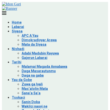
Home
Labarai
Siyasa
APC A Yau
Dimokradiyyar Arewa
Mata da Siyasa
Nishadi
Adabi Madubin Rayuwa
Gajerun Labarai
Tarihi
Malamai Magada Annabawa
Daga Masarautunmu
Daga na gaba
Yau da Gobe
Zuwa ga Iyali
Mas’alolin Mata
Sana’a Sa’a
Tsokaci
Sanin Doka
Wakilci nauyi ne