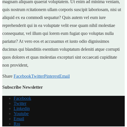
magnam aliquam quaerat voluptatem. Ut enim ad minima veniam,
quis nostrum rcitationem ullam corporis suscipit laboriosam, nisi ut
aliquid ex ea commodi sequatur? Quis autem vel eum iure
reprehenderit qui in ea voluptate velit esse quam nihil molestiae
consequatur, vel illum qui lorem eum fugiat quo voluptas nulla
pariatur? At vero eos et accusamus et iusto odio dignissimos
ducimus qui blanditiis esentium voluptatum deleniti atque corrupti
quos dolores et quas molestias excepturi sint occaecati cupiditate
non provident,
Share
Facebook
Twitter
Pinterest
Email
Subscribe Newsletter
Facebook
Twitter
Linkedin
Youtube
Email
Rss