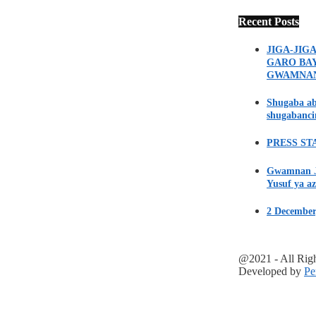
Recent Posts
JIGA-JIG
GARO BA
GWAMNA
Shugaba ab
shugabanci
PRESS STA
Gwamnan Ji
Yusuf ya az
2 December
@2021 - All Rig
Developed by
Pe