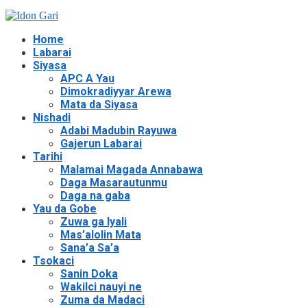
Home
Labarai
Siyasa
APC A Yau
Dimokradiyyar Arewa
Mata da Siyasa
Nishadi
Adabi Madubin Rayuwa
Gajerun Labarai
Tarihi
Malamai Magada Annabawa
Daga Masarautunmu
Daga na gaba
Yau da Gobe
Zuwa ga Iyali
Mas’alolin Mata
Sana’a Sa’a
Tsokaci
Sanin Doka
Wakilci nauyi ne
Zuma da Madaci